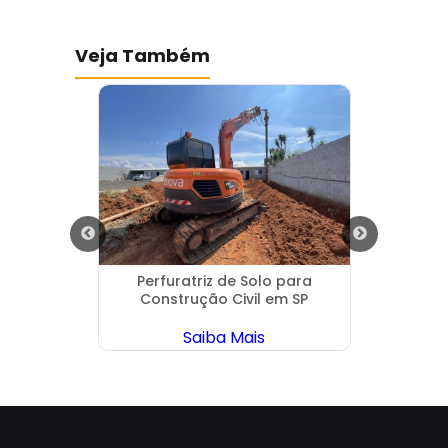
Veja Também
ráulica
Perfuratriz de Solo para
Locaç
Construção Civil em SP
Saiba Mais