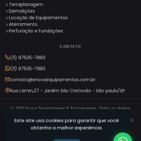
Terraplanagem
Demolições
Locação de Equipamentos
Aterramento
Perfuração e Fundações
CONTATO
(11) 97505-7883
(11) 97505-7883
contato@enovaequipamentos.com.br
Rua Lamin,27 - Jardim São Cristovão - São paulo/SP
© 2026 Enova Terraplanagem E Equipamentos. Todos os direitos
reservados.
Este site usa cookies para garantir que você
Enova Terraplanagem E Equipamentos — CNPJ 35.165.631/0001-45
obtenha a melhor experiência.
Termos de Uso
Política de Privacidade
Mapa do Site
·
·