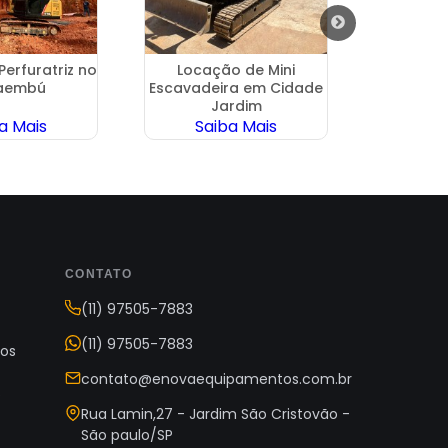
Perfuratriz no
Locação de Mini
Demoliç
aembú
Escavadeira em Cidade
em Hi
Jardim
a Mais
Saiba Mais
Sa
CONTATO
(11) 97505-7883
(11) 97505-7883
os
contato@enovaequipamentos.com.br
s
Rua Lamin,27 - Jardim São Cristovão -
São paulo/SP