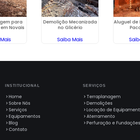
agem para
Demolição Mecanizada
Aluguel de 
 em Novais
no Glicério
Pac
 Mais
Saiba Mais
Saib
INSTITUCIONAL
SERVIÇOS
Home
Terraplanagem
Sobre Nós
Demolições
Serviços
Locação de Equipament
Equipamentos
Aterramento
Blog
Perfuração e Fundaçõe
Contato