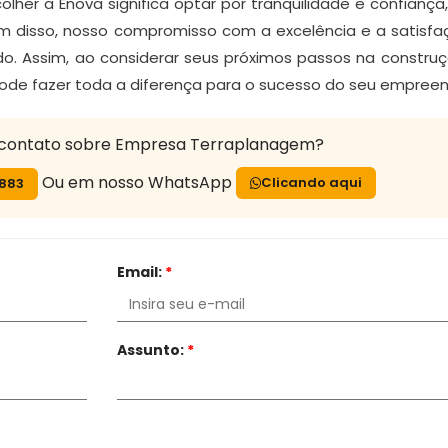
lher a Enova significa optar por tranquilidade e confianç
 disso, nosso compromisso com a excelência e a satisfaç
. Assim, ao considerar seus próximos passos na construç
de fazer toda a diferença para o sucesso do seu empree
 contato sobre Empresa Terraplanagem?
Ou em nosso WhatsApp
Clicando aqui
7883
Email:
*
Assunto:
*