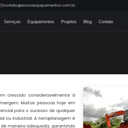
contato@enovaequipamentos.com.br
Serviços
Equipamentos
Projetos
Blog
Contato
em crescido consideravelmente à
emergem. Muitas pessoas hoje em
ncial para o sucesso de qualquer
al ou industrial. A terraplanagem é
no de maneira adequada, garantindo