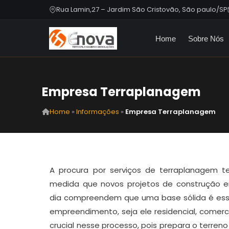
Rua Lamin,27 – Jardim São Cristovão, São paulo/SP
Home
Sobre Nós
Empresa Terraplanagem
Home
»
Informações
»
Empresa Terraplanagem
A procura por serviços de terraplanagem t
medida que novos projetos de construção 
dia compreendem que uma base sólida é esse
empreendimento, seja ele residencial, comerci
crucial nesse processo, pois prepara o terre