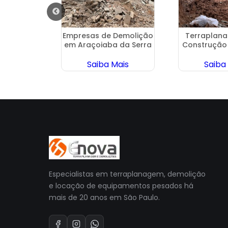
ntrolada
Empresas de Demolição
Terraplan
 Club
em Araçoiaba da Serra
Construção
ais
Saiba Mais
Saiba
Especialistas em terraplanagem, demolição
e locação de equipamentos pesados há
mais de 20 anos em São Paulo.