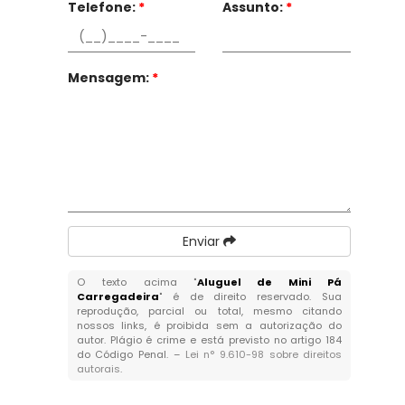
Telefone:
*
Assunto:
*
Mensagem:
*
Enviar
O texto acima "
Aluguel de Mini Pá
Carregadeira
" é de direito reservado. Sua
reprodução, parcial ou total, mesmo citando
nossos links, é proibida sem a autorização do
autor. Plágio é crime e está previsto no artigo 184
do Código Penal. –
Lei n° 9.610-98 sobre direitos
autorais
.