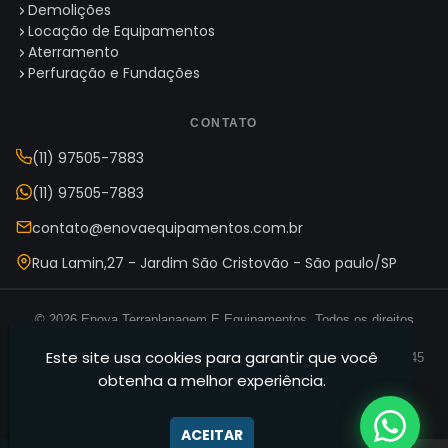
Demolições
Locação de Equipamentos
Aterramento
Perfuração e Fundações
CONTATO
(11) 97505-7883
(11) 97505-7883
contato@enovaequipamentos.com.br
Rua Lamin,27 - Jardim São Cristovão - São paulo/SP
© 2026 Enova Terraplanagem E Equipamentos. Todos os direitos
reservados.
Este site usa cookies para garantir que você
Enova Terraplanagem E Equipamentos — CNPJ 35.165.631/0001-45
obtenha a melhor experiência.
Termos de Uso
Política de Privacidade
Mapa do Site
·
·
ACEITAR