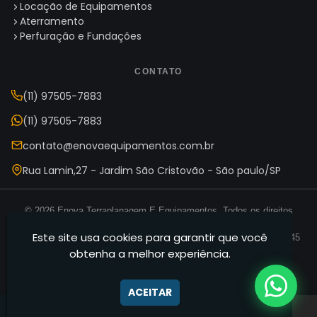
Locação de Equipamentos
Aterramento
Perfuração e Fundações
CONTATO
(11) 97505-7883
(11) 97505-7883
contato@enovaequipamentos.com.br
Rua Lamin,27 - Jardim São Cristovão - São paulo/SP
© 2026 Enova Terraplanagem E Equipamentos. Todos os direitos
reservados.
Este site usa cookies para garantir que você
Enova Terraplanagem E Equipamentos — CNPJ 35.165.631/0001-45
obtenha a melhor experiência.
Termos de Uso
Política de Privacidade
Mapa do Site
·
·
ACEITAR