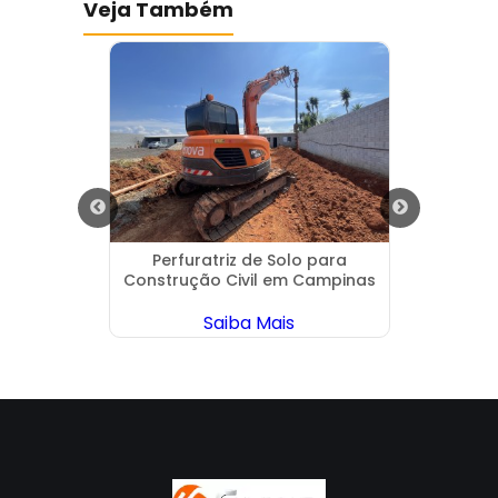
Veja Também
rueri
Perfuratriz de Solo para
Empr
Construção Civil em Campinas
Saiba Mais