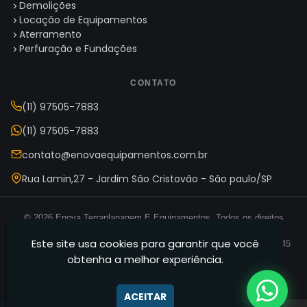
Demolições
Locação de Equipamentos
Aterramento
Perfuração e Fundações
CONTATO
(11) 97505-7883
(11) 97505-7883
contato@enovaequipamentos.com.br
Rua Lamin,27 - Jardim São Cristovão - São paulo/SP
© 2026 Enova Terraplanagem E Equipamentos. Todos os direitos
reservados.
Este site usa cookies para garantir que você
Enova Terraplanagem E Equipamentos — CNPJ 35.165.631/0001-45
obtenha a melhor experiência.
Termos de Uso
Política de Privacidade
Mapa do Site
·
·
ACEITAR