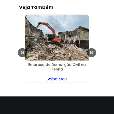
Veja Também
 no
Empresa de Demolição Civil na
Terra
Penha
So
Saiba Mais