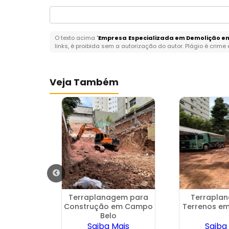
O texto acima "
Empresa Especializada em Demolição e
links, é proibida sem a autorização do autor. Plágio é crime
Veja Também
el
Terraplanagem para
Terrapla
deira em
Construção em Campo
Terrenos em
a
Belo
ais
Saiba Mais
Saiba