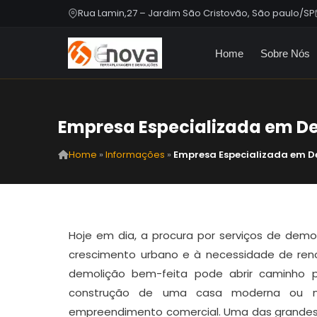
Rua Lamin,27 – Jardim São Cristovão, São paulo/SP
Home
Sobre Nós
Empresa Especializada em D
Home
»
Informações
»
Empresa Especializada em 
Hoje em dia, a procura por serviços de demo
crescimento urbano e à necessidade de ren
demolição bem-feita pode abrir caminho p
construção de uma casa moderna ou n
empreendimento comercial. Uma das grandes