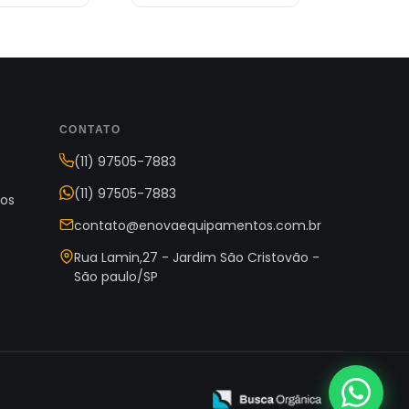
CONTATO
(11) 97505-7883
(11) 97505-7883
os
contato@enovaequipamentos.com.br
s
Rua Lamin,27 - Jardim São Cristovão -
São paulo/SP