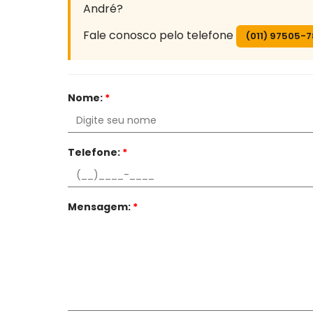
André?
Fale conosco pelo telefone
(011) 97505-
Nome:
*
Telefone:
*
Mensagem:
*