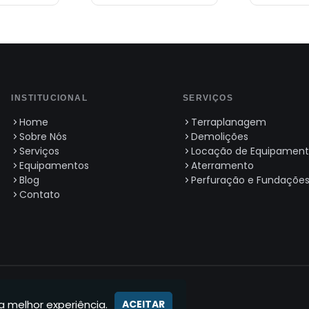
INSTITUCIONAL
SERVIÇOS
Home
Terraplanagem
Sobre Nós
Demolições
Serviços
Locação de Equipament
Equipamentos
Aterramento
Blog
Perfuração e Fundaçõe
Contato
itos reservados.
/0001-45
a melhor experiência.
ACEITAR