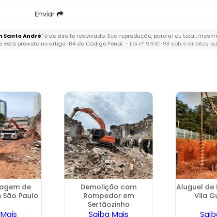
Enviar
m Santo André
" é de direito reservado. Sua reprodução, parcial ou total, mes
 e está previsto no artigo 184 do Código Penal. –
Lei n° 9.610-98 sobre direitos a
nagem de
Demolição com
Aluguel de 
 São Paulo
Rompedor em
Vila G
Sertãozinho
 Mais
Saiba Mais
Saib