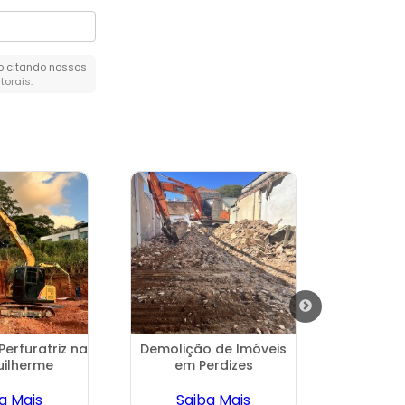
mo citando nossos
utorais
.
Perfuratriz na
Demolição de Imóveis
Terra
uilherme
em Perdizes
Terre
a Mais
Saiba Mais
Sa