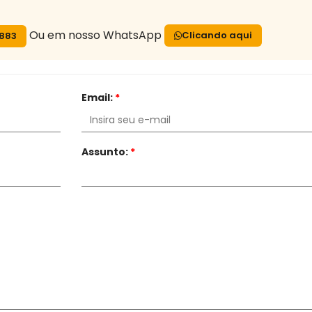
Ou em nosso WhatsApp
Clicando aqui
7883
Email:
*
Assunto:
*