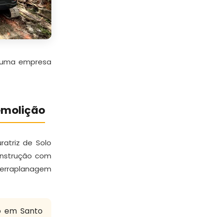
m uma empresa
emolição
ratriz de Solo
Construção com
Terraplanagem
o em Santo