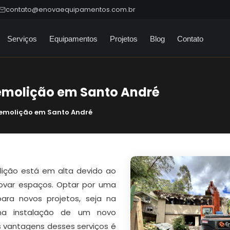
contato@enovaequipamentos.com.br
Serviços
Equipamentos
Projetos
Blog
Contato
emolição em Santo André
Demolição em Santo André
lição está em alta devido ao
ovar espaços. Optar por uma
ara novos projetos, seja na
a instalação de um novo
 vantagens desses serviços é