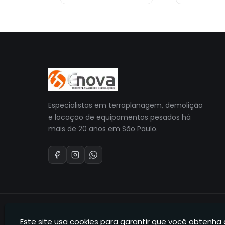
Especialistas em terraplanagem, demolição
e locação de equipamentos pesados há
mais de 20 anos em São Paulo.
© 2026 Enova Terraplanagem E Equipamentos. Todos os dire
Enova Terraplanagem E Equipamentos — CNPJ 35.165.631
Este site usa cookies para garantir que você obtenha 