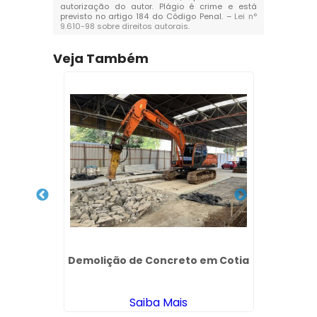
autorização do autor. Plágio é crime e está
previsto no artigo 184 do Código Penal. –
Lei n°
9.610-98 sobre direitos autorais
.
Veja Também
vil em
Demolição de Concreto em Cotia
Alugue
Saiba Mais