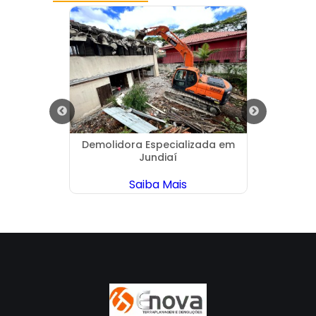
para
Demolidora Especializada em
Orç
polis
Jundiaí
Saiba Mais