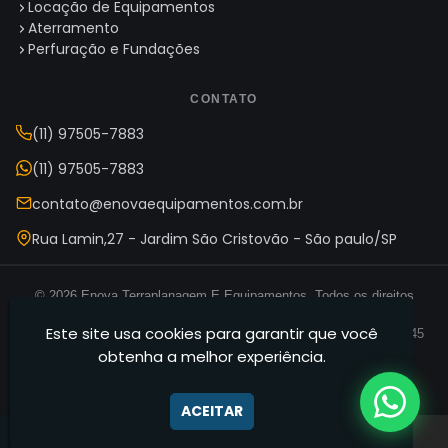
Locação de Equipamentos
Aterramento
Perfuração e Fundações
CONTATO
(11) 97505-7883
(11) 97505-7883
contato@enovaequipamentos.com.br
Rua Lamin,27 - Jardim São Cristovão - São paulo/SP
© 2026 Enova Terraplanagem E Equipamentos. Todos os direitos
reservados.
Este site usa cookies para garantir que você
Enova Terraplanagem E Equipamentos — CNPJ 35.165.631/0001-45
obtenha a melhor experiência.
Termos de Uso
Política de Privacidade
Mapa do Site
·
·
ACEITAR