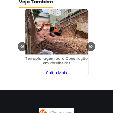
Veja Também
deira
Terraplanagem para Construção
Alugu
puera
em Parelheiros
Saiba Mais