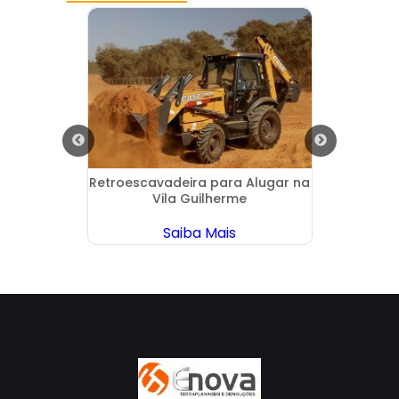
ra
Retroescavadeira para Alugar na
Bob
demar
Vila Guilherme
Saiba Mais