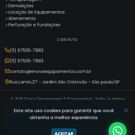
Demolições
Locação de Equipamentos
Aterramento
Perfuração e Fundações
CONTATO
(11) 97505-7883
(11) 97505-7883
contato@enovaequipamentos.com.br
Rua Lamin,27 - Jardim São Cristovão - São paulo/SP
© 2026 Enova Terraplanagem E Equipamentos. Todos os direitos
reservados.
Este site usa cookies para garantir que você
Enova Terraplanagem E Equipamentos — CNPJ 35.165.631/0001-45
obtenha a melhor experiência.
Termos de Uso
Política de Privacidade
Mapa do Site
·
·
ACEITAR