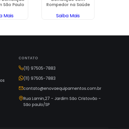
m São Paulo
Rompedor na Saúde
Escav
Romped
a Mais
Saiba Mais
Sa
CONTATO
(11) 97505-7883
(11) 97505-7883
os
contato@enovaequipamentos.com.br
s
Rua Lamin,27 - Jardim São Cristovão -
São paulo/SP