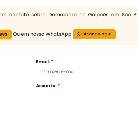
 em contato sobre Demolidora de Galpões em São B
Ou em nosso WhatsApp
Clicando aqui
7883
Email:
*
Assunto:
*