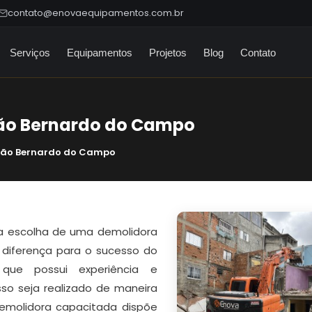
contato@enovaequipamentos.com.br
Serviços
Equipamentos
Projetos
Blog
Contato
ão Bernardo do Campo
São Bernardo do Campo
 a escolha de uma demolidora
 diferença para o sucesso do
que possui experiência e
so seja realizado de maneira
demolidora capacitada dispõe