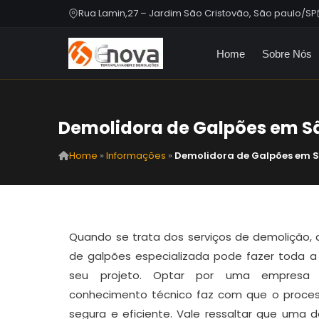
Rua Lamin,27 – Jardim São Cristovão, São paulo/SP
Home
Sobre Nós
Demolidora de Galpões em S
Home
»
Informações
»
Demolidora de Galpões em 
Quando se trata dos serviços de demolição,
de galpões especializada pode fazer toda a
seu projeto. Optar por uma empresa 
conhecimento técnico faz com que o proces
segura e eficiente. Vale ressaltar que uma 