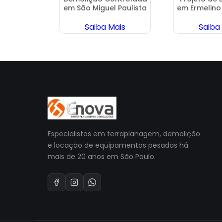
ruçá
em São Miguel Paulista
em Ermelino
ais
Saiba Mais
Saiba
Especialistas em terraplanagem, demolição
e locação de equipamentos pesados há
mais de 20 anos em São Paulo.