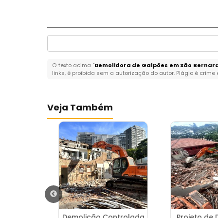
O texto acima "
Demolidora de Galpões em São Bernar
links, é proibida sem a autorização do autor. Plágio é crime
Veja Também
 Casa na
Demolição Controlada
Projeto de