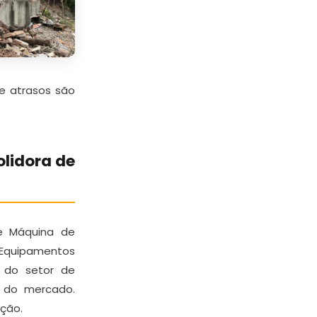
 e atrasos são
lidora de
de Máquina de
a Equipamentos
 do setor de
s do mercado.
ção.