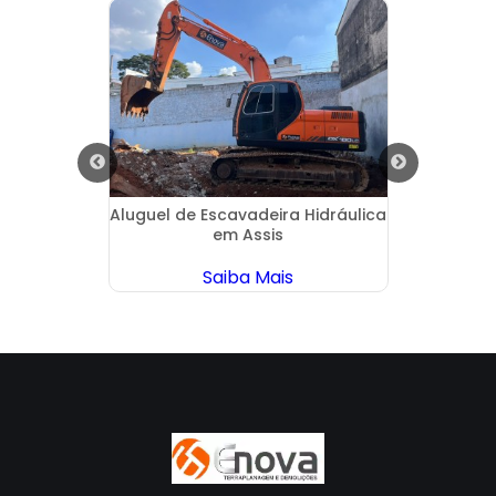
ira em
Aluguel de Escavadeira Hidráulica
Alugu
em Assis
Saiba Mais