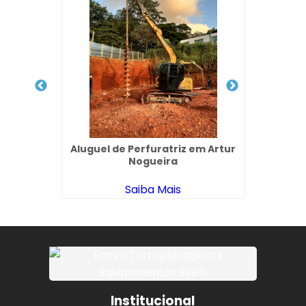
da em
Aluguel de Perfuratriz em Artur
Demol
rdo
Nogueira
Saiba Mais
Institucional