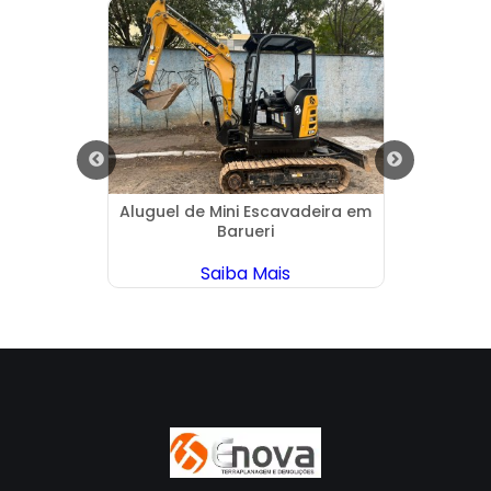
Cambuci
Aluguel de Mini Escavadeira em
Em
Barueri
Dem
Saiba Mais