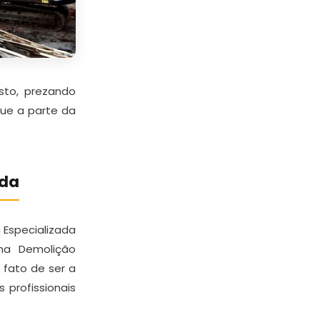
sto, prezando
que a parte da
ada
 Especializada
na Demolição
 fato de ser a
profissionais