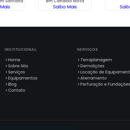
m Santana
em Cândido Mota
 Mais
Saiba Mais
Saib
INSTITUCIONAL
SERVIÇOS
Home
Terraplanagem
Sobre Nós
Demolições
Serviços
Locação de Equipament
Equipamentos
Aterramento
Blog
Perfuração e Fundaçõe
Contato
itos reservados.