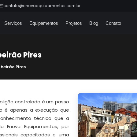
contato@enovaequipamentos.com.br
Serviços
Equipamentos
Projetos
Blog
Contato
eirão Pires
beirão Pires
olição controlada é um passo
ão é apenas a execução que
conhecimento técnico que a
a Enova Equipamentos, por
ssionais capacitados e uma