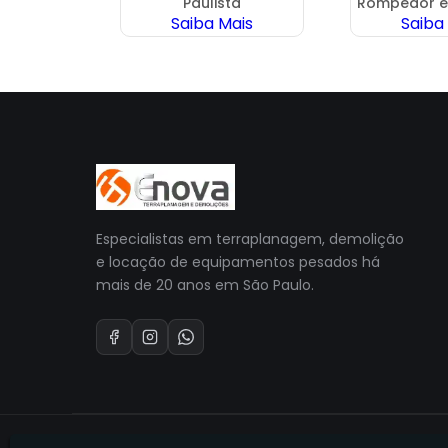
os
Paulista
Rompedor e
ais
Saiba Mais
Saiba
Especialistas em terraplanagem, demolição
e locação de equipamentos pesados há
mais de 20 anos em São Paulo.
© 2026 Enova Terraplanagem E Equipamentos. Todos os dire