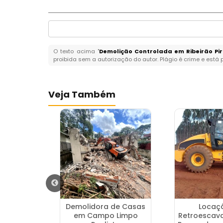
O texto acima "
Demolição Controlada em Ribeirão Pi
proibida sem a autorização do autor. Plágio é crime e está 
Veja Também
os para
Demolidora de Casas
Locaç
m na Vila
em Campo Limpo
Retroescav