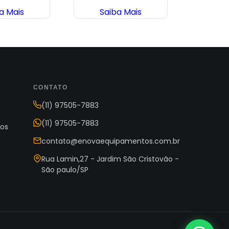
a Mais
Saiba Mais
Sa
CONTATO
(11) 97505-7883
(11) 97505-7883
os
contato@enovaequipamentos.com.br
s
Rua Lamin,27 - Jardim São Cristovão -
São paulo/SP