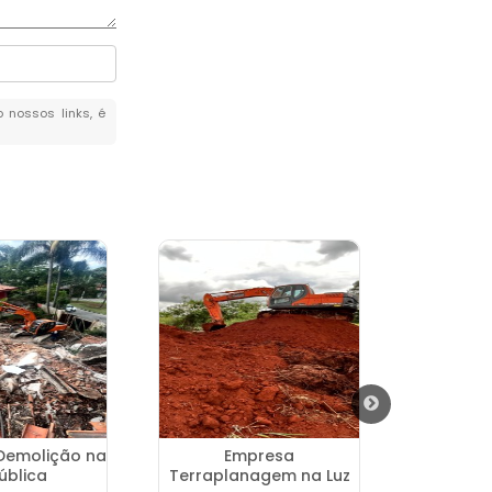
o nossos links, é
 Demolição na
Empresa
Perfuratr
ública
Terraplanagem na Luz
Constru