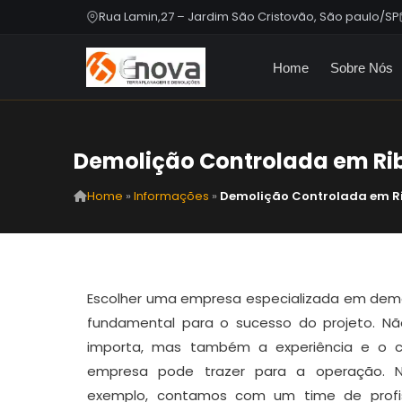
Rua Lamin,27 – Jardim São Cristovão, São paulo/SP
Home
Sobre Nós
Demolição Controlada em Rib
Home
»
Informações
»
Demolição Controlada em Ri
Escolher uma empresa especializada em dem
fundamental para o sucesso do projeto. N
importa, mas também a experiência e o 
empresa pode trazer para a operação. N
exemplo, contamos com um time de profi