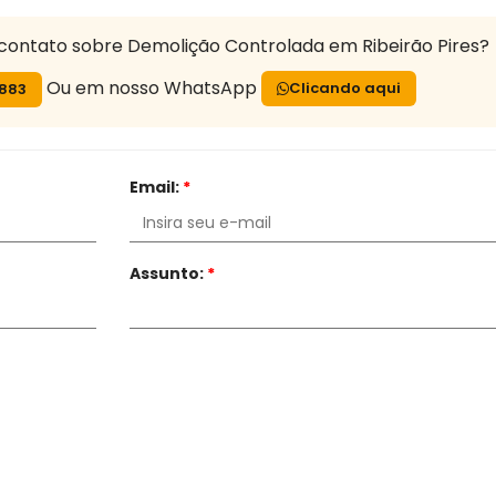
contato sobre Demolição Controlada em Ribeirão Pires?
Ou em nosso WhatsApp
Clicando aqui
7883
Email:
*
Assunto:
*