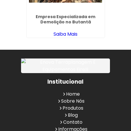
dráulica
Empresa Especializada em
Demol
Demolição no Butantã
Saiba Mais
Institucional
Home
Sobre Nós
Produtos
Blog
Contato
Informações