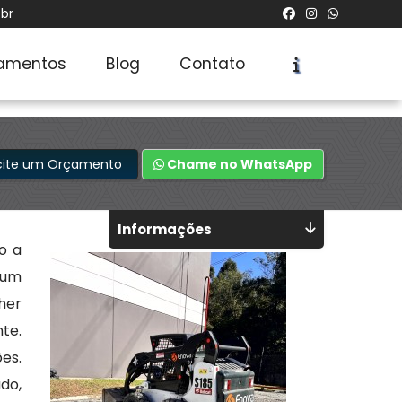
br
amentos
Blog
Contato
icite um Orçamento
Chame no WhatsApp
Informações
o a
 um
her
te.
es.
do,