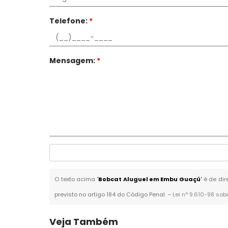
Telefone:
*
Mensagem:
*
O texto acima "
Bobcat Aluguel em Embu Guaçú
" é de di
previsto no artigo 184 do Código Penal. –
Lei n° 9.610-98 sob
Veja Também