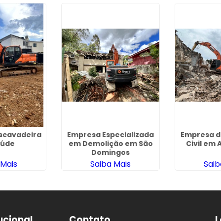
Escavadeira
Empresa Especializada
Empresa d
aúde
em Demolição em São
Civil em
Domingos
 Mais
Saiba Mais
Saib
tucional
Contato
L