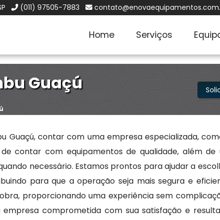
SP
(011) 97505-7883
contato@enovaequipamentos.com.
Home
Serviços
Equip
mbu Guaçú
Sol
ú
bu Guaçú, contar com uma empresa especializada, com
 de contar com equipamentos de qualidade, além de
 quando necessário. Estamos prontos para ajudar a escol
ibuindo para que a operação seja mais segura e eficien
obra, proporcionando uma experiência sem complicaçõ
a empresa comprometida com sua satisfação e resulta