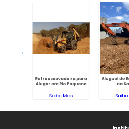
 de
Retroescavadeira para
Aluguel de 
deira em
Alugar em Rio Pequeno
na S
polis
ais
Saiba Mais
Saiba
Insti