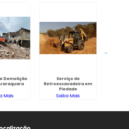
e Demolição
Serviço de
Empresa
 Araraquara
Retroescavadeira em
Civi
Piedade
a Mais
Saiba Mais
Sa
ocalização