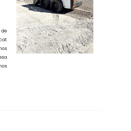
 de
cat
mos
esa
mos