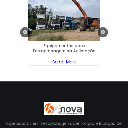
tucatu
Equipamentos para
Retro
Terraplanagem na Aclimação
Saiba Mais
Especialistas em terraplanagem, demolição e locação de