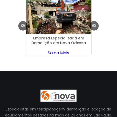
 com
Empresa Especializada em
Demol
ruzeiro
Demolição em Nova Odessa
Saiba Mais
Especialistas em terraplanagem, demolição e locação de
equipamentos pesados há mais de 20 anos em São Paulo.