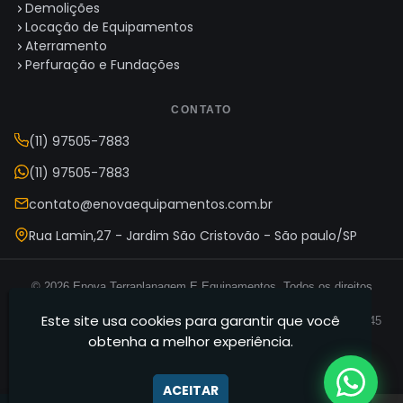
Demolições
Locação de Equipamentos
Aterramento
Perfuração e Fundações
CONTATO
(11) 97505-7883
(11) 97505-7883
contato@enovaequipamentos.com.br
Rua Lamin,27 - Jardim São Cristovão - São paulo/SP
© 2026 Enova Terraplanagem E Equipamentos. Todos os direitos
reservados.
Este site usa cookies para garantir que você
Enova Terraplanagem E Equipamentos — CNPJ 35.165.631/0001-45
obtenha a melhor experiência.
Termos de Uso
Política de Privacidade
Mapa do Site
·
·
ACEITAR