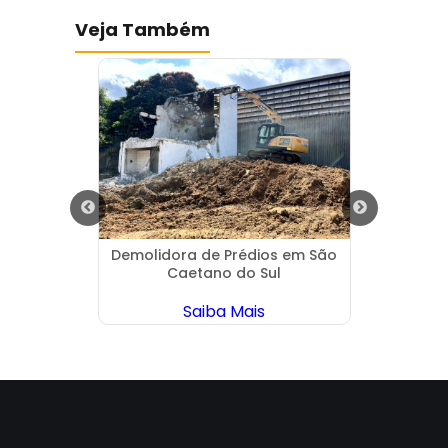
Veja Também
ira em
Demolidora de Prédios em São
Dem
Caetano do Sul
Saiba Mais