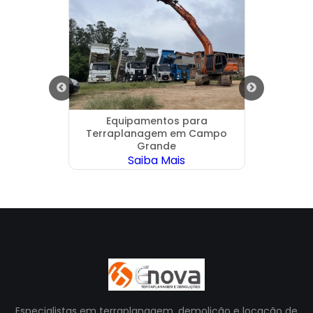
 na
Equipamentos para
Locaçã
Terraplanagem em Campo
Romp
Grande
Saiba Mais
Especialistas em terraplanagem, demolição e locação de