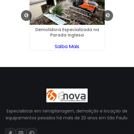
tos
Demolidora Especializada na
Projet
a
Parada Inglesa
Saiba Mais
Especialistas em terraplanagem, demolição e locação de
equipamentos pesados há mais de 20 anos em São Paulo.