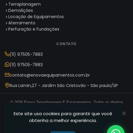
Terraplanagem
Demolições
Locação de Equipamentos
Aterramento
Perfuração e Fundações
CONTATO
(11) 97505-7883
(11) 97505-7883
contato@enovaequipamentos.com.br
Rua Lamin,27 - Jardim São Cristovão - São paulo/SP
© 2026 Enova Terraplanagem E Equipamentos. Todos os direitos
reservados.
Este site usa cookies para garantir que você
Enova Terraplanagem E Equipamentos — CNPJ 35.165.631/0001-45
obtenha a melhor experiência.
Termos de Uso
Política de Privacidade
Mapa do Site
·
·