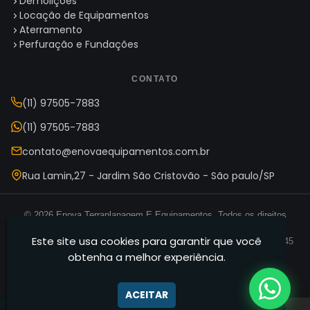
Demolições
Locação de Equipamentos
Aterramento
Perfuração e Fundações
CONTATO
(11) 97505-7883
(11) 97505-7883
contato@enovaequipamentos.com.br
Rua Lamin,27 - Jardim São Cristovão - São paulo/SP
© 2026 Enova Terraplanagem E Equipamentos. Todos os direitos
reservados.
Este site usa cookies para garantir que você
Enova Terraplanagem E Equipamentos — CNPJ 35.165.631/0001-45
obtenha a melhor experiência.
Termos de Uso
Política de Privacidade
Mapa do Site
·
·
ACEITAR