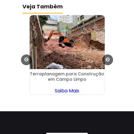
Veja Também
na Casa
Terraplanagem para Construção
Escav
em Campo Limpo
Saiba Mais