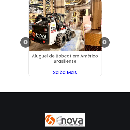
o em
Aluguel de Bobcat em Américo
Demo
do
Brasiliense
Saiba Mais