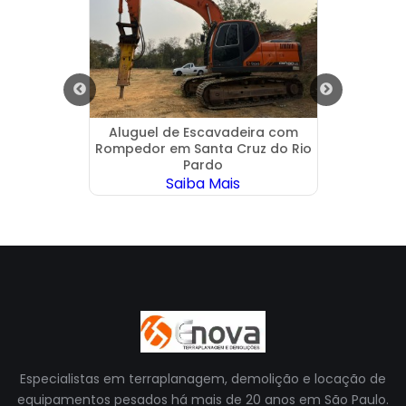
 em
Aluguel de Escavadeira com
Demol
Rompedor em Santa Cruz do Rio
Pardo
Saiba Mais
Especialistas em terraplanagem, demolição e locação de
equipamentos pesados há mais de 20 anos em São Paulo.