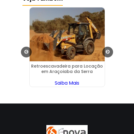
eira em
Retroescavadeira para Locação
Servi
em Araçoiaba da Serra
Saiba Mais