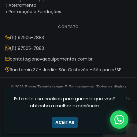
Aterramento
Perfuração e Fundações
CONTATO
(11) 97505-7883
(11) 97505-7883
contato@enovaequipamentos.com.br
Rua Lamin,27 - Jardim São Cristovão - São paulo/SP
© 2026 Enova Terraplanagem E Equipamentos. Todos os direitos
reservados.
Este site usa cookies para garantir que você
Enova Terraplanagem E Equipamentos — CNPJ 35.165.631/0001-45
obtenha a melhor experiência.
Termos de Uso
Política de Privacidade
Mapa do Site
·
·
ACEITAR