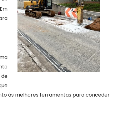
 Em
ara
uma
nto
 de
que
nto às melhores ferramentas para conceder