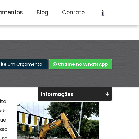
br
amentos
Blog
Contato
icite um Orçamento
Chame no WhatsApp
Informações
tal
ade
uel
ssa
 se