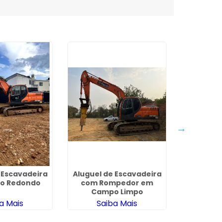
 Escavadeira
Aluguel de Escavadeira
Empresa 
o Redondo
com Rompedor em
em Demol
Campo Limpo
a Mais
Saiba Mais
Sa