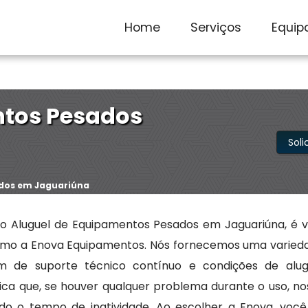
SP
(011) 97505-7883
contato@enovaequipamentos.com.
Home
Serviços
Equip
ntos Pesados
Sol
ados em Jaguariúna
o Aluguel de Equipamentos Pesados em Jaguariúna, é vi
omo a Enova Equipamentos. Nós fornecemos uma varied
m de suporte técnico contínuo e condições de alug
ifica que, se houver qualquer problema durante o uso, no
ndo o tempo de inatividade. Ao escolher a Enova, você