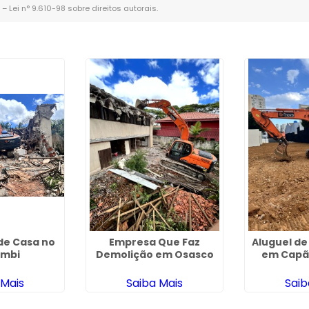
. –
Lei n° 9.610-98 sobre direitos autorais
.
de Casa no
Empresa Que Faz
Aluguel de
mbi
Demolição em Osasco
em Capã
 Mais
Saiba Mais
Saib