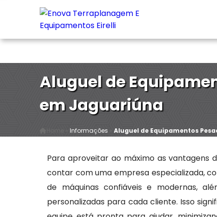
Rua Lamin,27 - Jardim São Cristovão - São paulo / 
Aluguel de Equipame
em Jaguariúna
Home
»
Informações
»
Aluguel de Equipamentos Pes
Para aproveitar ao máximo as vantagens d
contar com uma empresa especializada, c
de máquinas confiáveis e modernas, alé
personalizadas para cada cliente. Isso sign
equipe está pronta para ajudar, minimiza