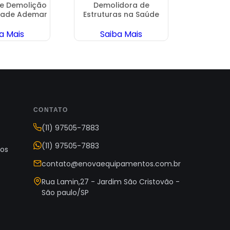
e Demolição
Demolidora de
Demoliç
idade Ademar
Estruturas na Saúde
em 
a Mais
Saiba Mais
Sa
CONTATO
(11) 97505-7883
(11) 97505-7883
os
contato@enovaequipamentos.com.br
s
Rua Lamin,27 - Jardim São Cristovão -
São paulo/SP