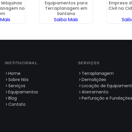
 Máquinas
Equipamentos para
Empresa d
lanagem no
Terraplanagem em
Civil na C
ém
Santana
 Mais
Saiba Mais
Saib
INSTITUCIONAL
SERVIÇOS
Home
Terraplanagem
Sobre Nós
Demolições
Serviços
Locação de Equipament
Equipamentos
Aterramento
Blog
Perfuração e Fundaçõe
Contato