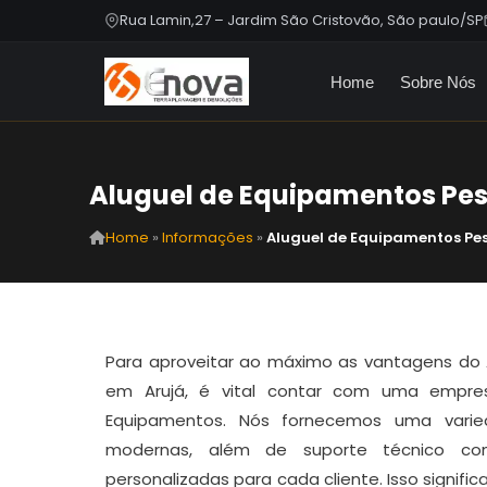
Rua Lamin,27 – Jardim São Cristovão, São paulo/SP
Home
Sobre Nós
Aluguel de Equipamentos Pe
Home
»
Informações
»
Aluguel de Equipamentos Pe
Para aproveitar ao máximo as vantagens do
em Arujá, é vital contar com uma empre
Equipamentos. Nós fornecemos uma varie
modernas, além de suporte técnico con
personalizadas para cada cliente. Isso signifi