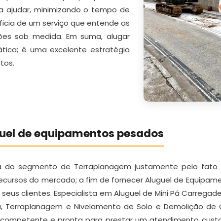
ra ajudar, minimizando o tempo de
eficia de um serviço que entende as
ões sob medida. Em suma, alugar
ica; é uma excelente estratégia
tos.
guel de equipamentos pesados
a do segmento de Terraplanagem justamente pelo fato d
ecursos do mercado; a fim de fornecer Aluguel de Equipa
eus clientes. Especialista em Aluguel de Mini Pá Carregadei
ra, Terraplanagem e Nivelamento de Solo e Demolição de 
 competente e pronta para prestar um atendimento custo