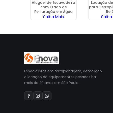
o com
Aluguel de Escavadeira
Locação de
 Jockey
com Trado de
para Terrap
Perfuração em Água
Bel
Funda
ais
Saiba Mais
Saiba
Especialistas em terraplanagem, demolição
e locação de equipamentos pesados há
mais de 20 anos em São Paulo.