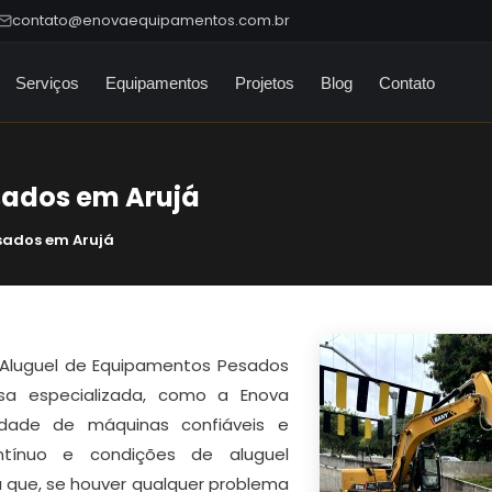
contato@enovaequipamentos.com.br
Serviços
Equipamentos
Projetos
Blog
Contato
sados em Arujá
sados em Arujá
 Aluguel de Equipamentos Pesados
sa especializada, como a Enova
dade de máquinas confiáveis e
tínuo e condições de aluguel
ca que, se houver qualquer problema